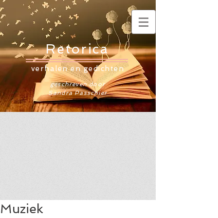
Retorica
verhalen en gedichten
geschreven door
Sandra Passchier
Muziek