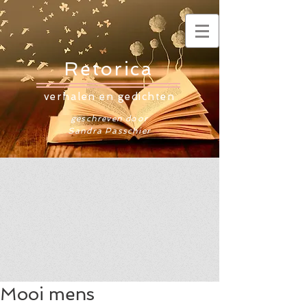
Retorica
verhalen en gedichten
geschreven door
Sandra Passchier
Mooi mens