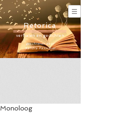
Retorica
verhalen en gedichten
geschreven door
Sandra Passchier
Monoloog