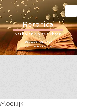
Retorica
verhalen en gedichten
geschreven door
Sandra Passchier
Moeilijk