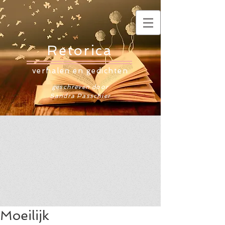
Retorica
verhalen en gedichten
geschreven door
Sandra Passchier
Moeilijk