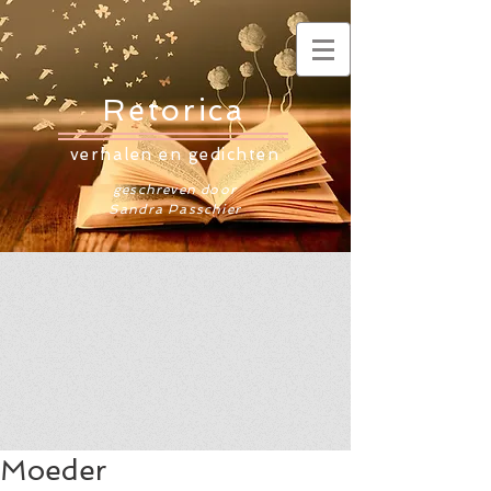
Retorica
verhalen en gedichten
geschreven door
Sandra Passchier
Moeder