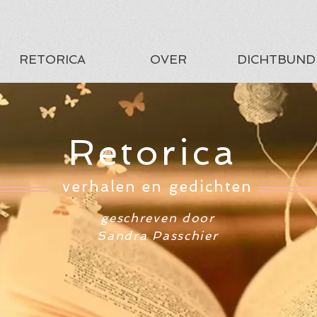
RETORICA
OVER
DICHTBUND
Retorica
verhalen en gedichten
geschreven door
Sandra Passchier