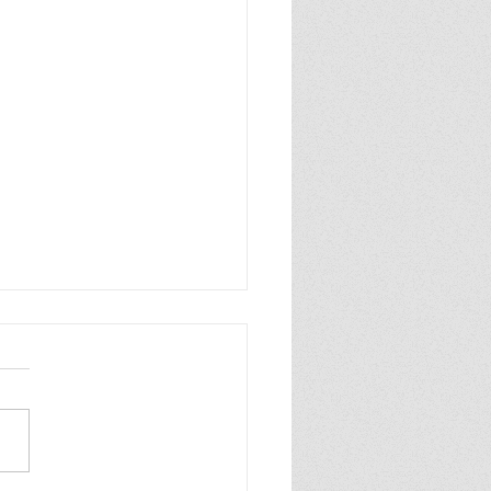
n zo blij, ik ben zo blij de
wereld is van mij ik praat
hard en ook heel grof dat
ik zelf best wel tof