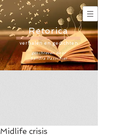
Retorica
verhalen en gedichten
geschreven door
Sandra Passchier
Midlife crisis