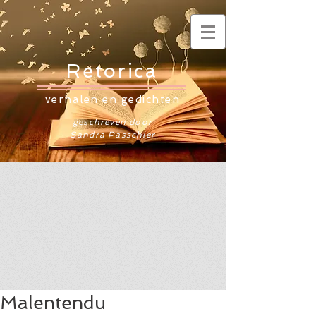
Retorica
verhalen en gedichten
geschreven door
Sandra Passchier
Malentendu