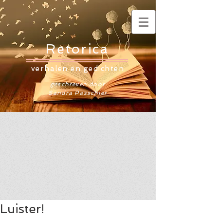
Retorica
verhalen en gedichten
geschreven door
Sandra Passchier
Luister!