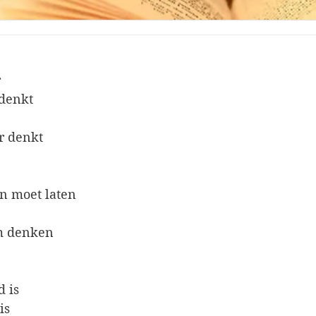
r
 denkt
r denkt
en moet laten
em denken
d is
is