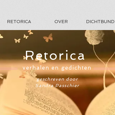
RETORICA
OVER
DICHTBUND
Retorica
verhalen en gedichten
geschreven door
Sandra Passchier