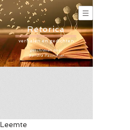
Retorica
verhalen en gedichten
geschreven door
Sandra Passchier
Leemte