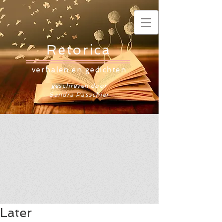
Retorica
verhalen en gedichten
geschreven door
Sandra Passchier
Later