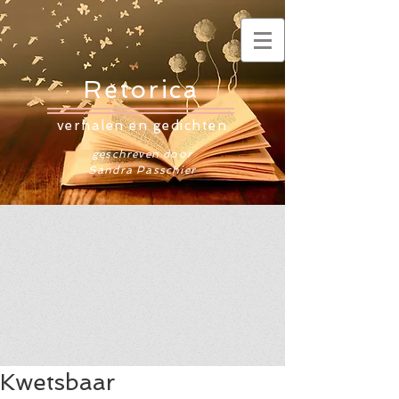
Retorica
verhalen en gedichten
geschreven door
Sandra Passchier
Kwetsbaar