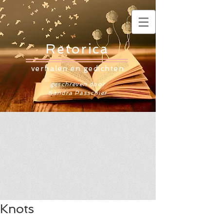
Retorica
verhalen en gedichten
geschreven door
Sandra Passchier
Knots