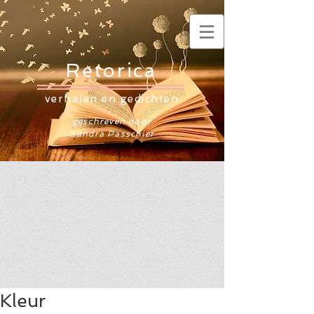
Retorica
verhalen en gedichten
geschreven door
Sandra Passchier
Kleur