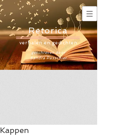
Retorica
verhalen en gedichten
geschreven door
Sandra Passchier
Kappen