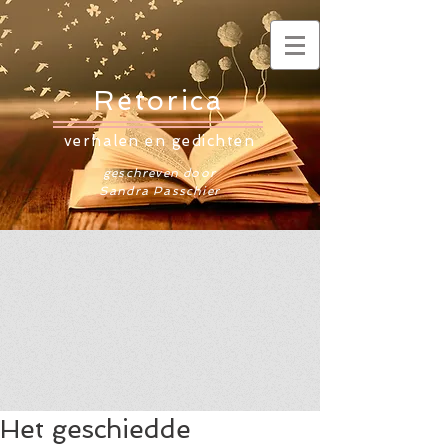
Retorica
verhalen en gedichten
geschreven door
Sandra Passchier
Het geschiedde