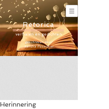
Retorica
verhalen en gedichten
geschreven door
Sandra Passchier
Herinnering