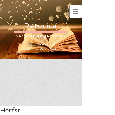
Retorica
verhalen en gedichten
geschreven door
Sandra Passchier
Herfst