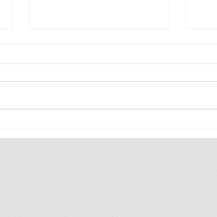
Blij
Blij
ik ben zo blij, ik ben zo blij de
ik be
hele wereld is van mij ik duld
hele 
gewoon geen gezeik ik heb
heel 
toch altijd gewoon gelijk
vind 