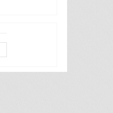
n zo blij, ik ben zo blij de
wereld is van mij ik praat
hard en ook heel grof dat
ik zelf best wel tof