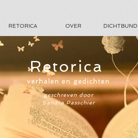
RETORICA
OVER
DICHTBUND
Retorica
verhalen en gedichten
geschreven door
Sandra Passchier