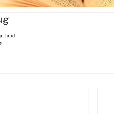
ug
r
jn huid
ug