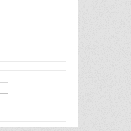
n zo blij, ik ben zo blij de
wereld is van mij ik praat
hard en ook heel grof dat
ik zelf best wel tof