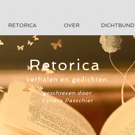
RETORICA
OVER
DICHTBUND
Retorica
verhalen en gedichten
geschreven door
Sandra Passchier