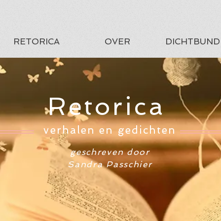
RETORICA
OVER
DICHTBUND
Retorica
verhalen en gedichten
geschreven door
Sandra Passchier