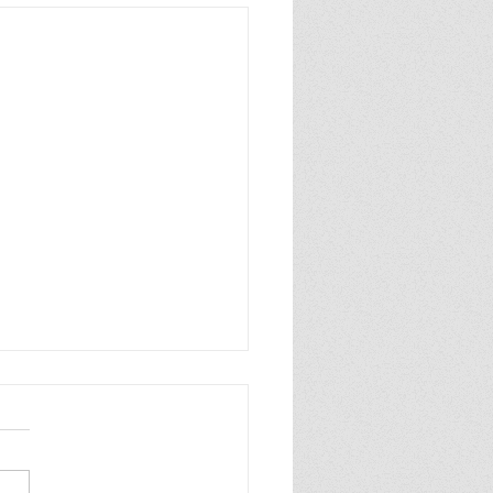
n zo blij, ik ben zo blij de
wereld is van mij ik praat
hard en ook heel grof dat