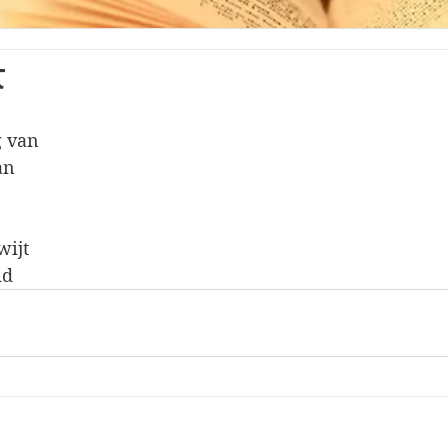
t
g van
an
wijt
id