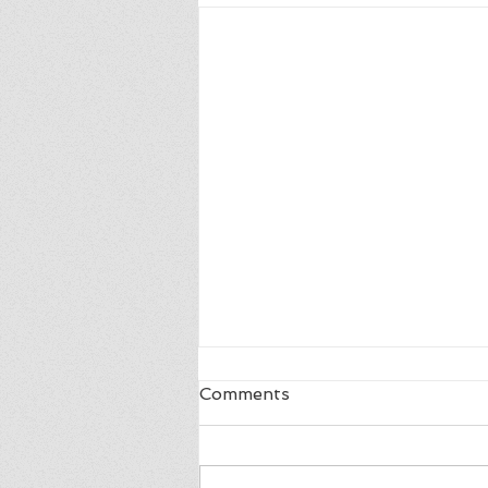
Blij
Comments
ik ben zo blij, ik ben zo blij de
hele wereld is van mij ga opzij,
ik moet erbij in de rij is niks