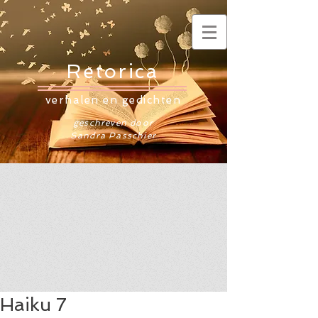
Retorica
verhalen en gedichten
geschreven door
Sandra Passchier
Haiku 7