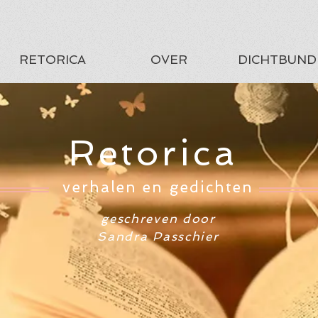
RETORICA
OVER
DICHTBUND
Retorica
verhalen en gedichten
geschreven door
Sandra Passchier