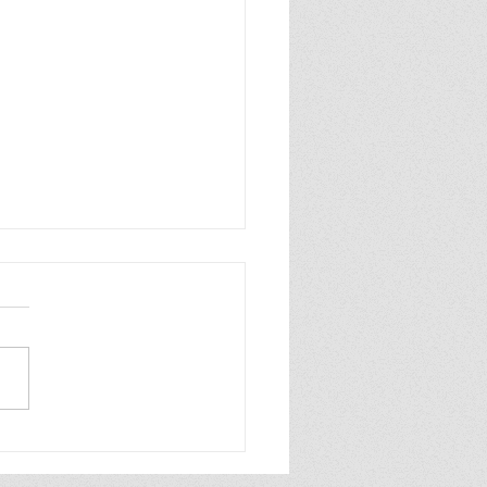
n zo blij, ik ben zo blij de
wereld is van mij ik praat
hard en ook heel grof dat
ik zelf best wel tof