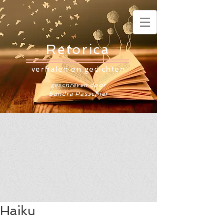
Retorica
verhalen en gedichten
geschreven door
Sandra Passchier
Haiku