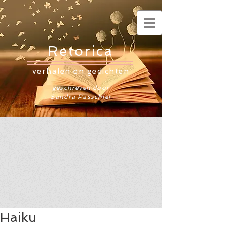
Retorica
verhalen en gedichten
geschreven door
Sandra Passchier
Haiku