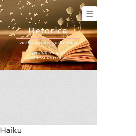
Retorica
verhalen en gedichten
geschreven door
Sandra Passchier
Haiku