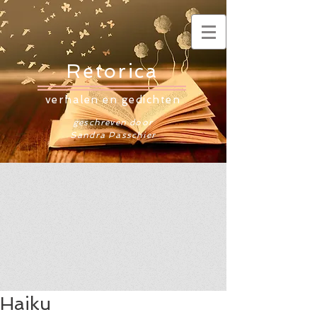
Retorica
verhalen en gedichten
geschreven door
Sandra Passchier
Haiku