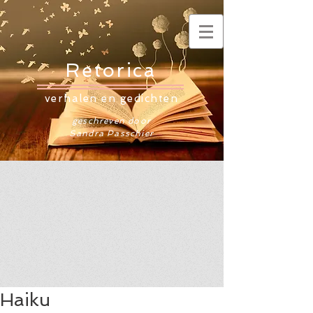
Retorica
verhalen en gedichten
geschreven door
Sandra Passchier
Haiku