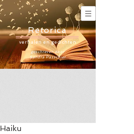
Retorica
verhalen en gedichten
geschreven door
Sandra Passchier
Haiku