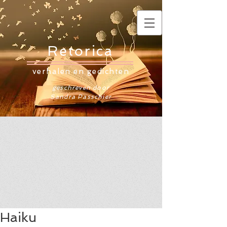
Retorica
verhalen en gedichten
geschreven door
Sandra Passchier
Haiku