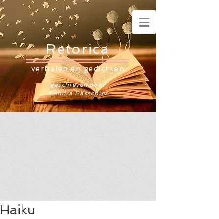
Retorica
verhalen en gedichten
geschreven door
Sandra Passchier
Haiku