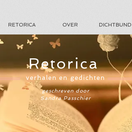
RETORICA
OVER
DICHTBUND
Retorica
verhalen en gedichten
geschreven door
Sandra Passchier