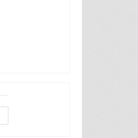
n zo blij, ik ben zo blij de
wereld is van mij ik praat
hard en ook heel grof dat
ik zelf best wel tof