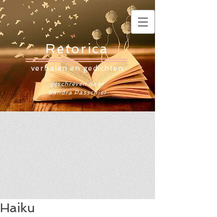
Retorica
verhalen en gedichten
geschreven door
Sandra Passchier
Haiku