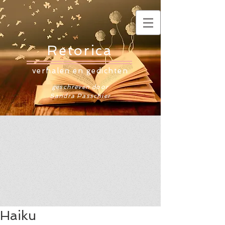
Retorica
verhalen en gedichten
geschreven door
Sandra Passchier
Haiku