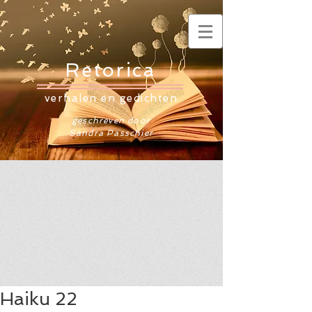
Retorica
verhalen en gedichten
geschreven door
Sandra Passchier
Haiku 22