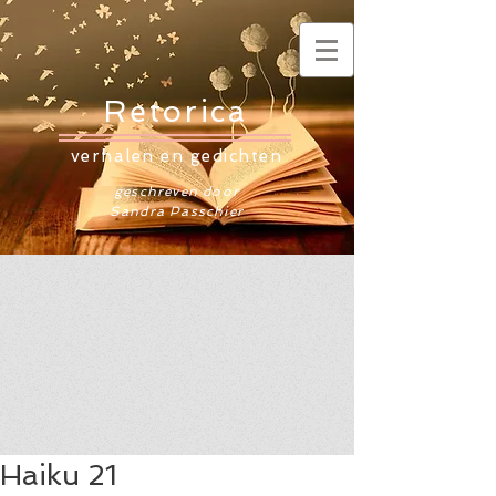
Retorica
verhalen en gedichten
geschreven door
Sandra Passchier
Haiku 21