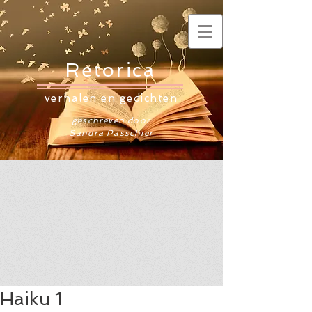
Retorica
verhalen en gedichten
geschreven door
Sandra Passchier
Haiku 1