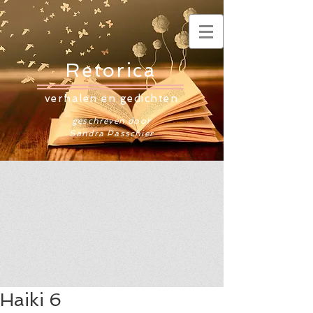
Retorica
verhalen en gedichten
geschreven door
Sandra Passchier
Haiki 6