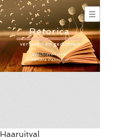
Retorica
verhalen en gedichten
geschreven door
Sandra Passchier
Haaruitval