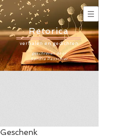
Retorica
verhalen en gedichten
geschreven door
Sandra Passchier
Geschenk