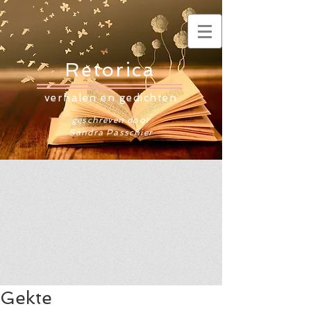
Retorica
verhalen en gedichten
geschreven door
Sandra Passchier
Gekte