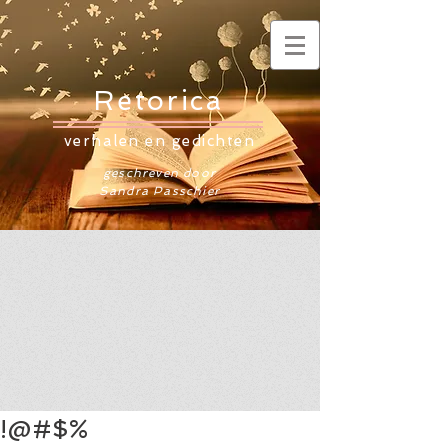
Retorica
verhalen en gedichten
geschreven door
Sandra Passchier
!@#$%