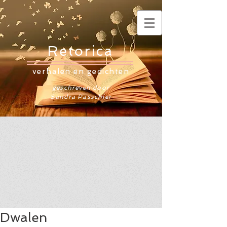
Retorica
verhalen en gedichten
geschreven door
Sandra Passchier
Dwalen