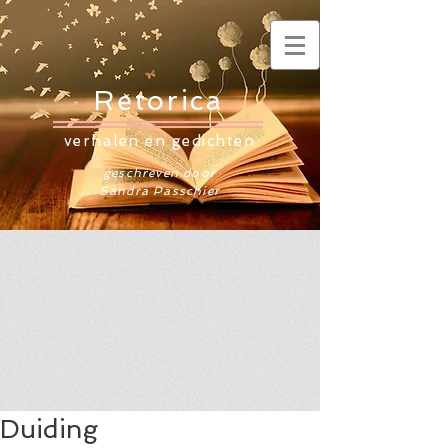
Retorica
verhalen en gedichten
geschreven door
Sandra Passchier
Duiding