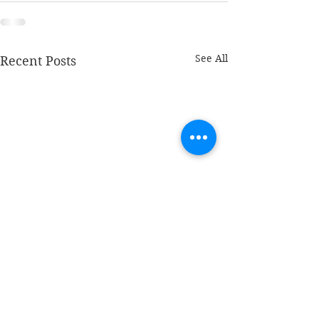
See All
Recent Posts
Blij
Blij