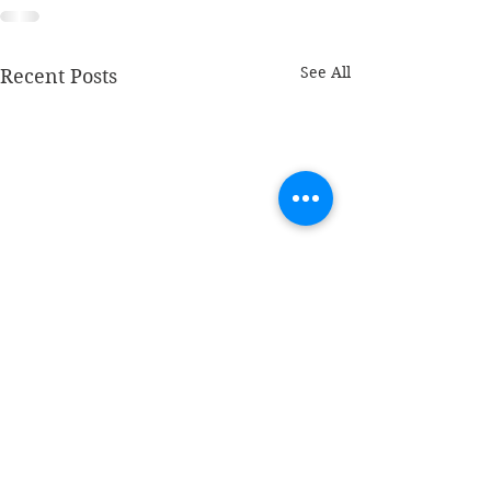
See All
Recent Posts
Blij
Blij