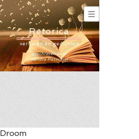
Retorica
verhalen en gedichten
geschreven door
Sandra Passchier
Droom