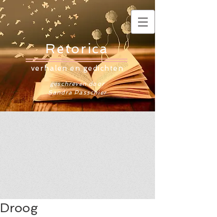
Retorica
verhalen en gedichten
geschreven door
Sandra Passchier
Droog