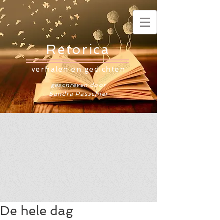
Retorica
verhalen en gedichten
geschreven door
Sandra Passchier
De hele dag