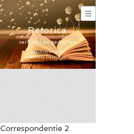
Retorica
verhalen en gedichten
geschreven door
Sandra Passchier
Correspondentie 2